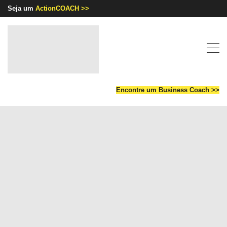
Seja um
ActionCOACH >>
Encontre um Business Coach >>