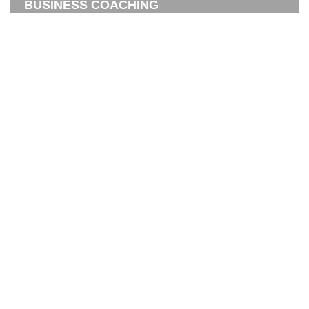
BUSINESS COACHING
PROGRAMAS
PROGRAMAS 12 SESSÕES
PROGRAMAS