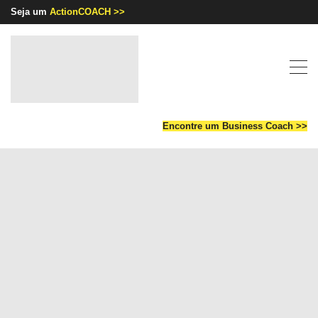
Seja um
ActionCOACH >>
Encontre um Business Coach >>