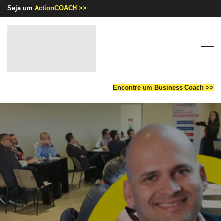
Seja um
ActionCOACH >>
Encontre um Business Coach >>