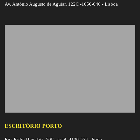
Av. António Augusto de Aguiar, 122C -1050-046 - Lisboa
ESCRITÓRIO PORTO
Rua Padre Himalaia, 50F - esc9, 4100-553 - Porto