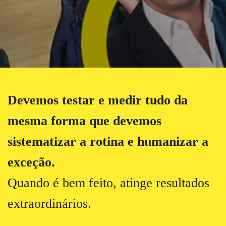
Devemos testar e medir tudo da
mesma forma que devemos
sistematizar a rotina e humanizar a
exceção.
Quando é bem feito, atinge resultados
extraordinários.